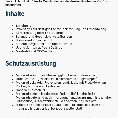
Zusätzlich hilft dir
Claudia
Courtin
deine
individuellen Knoten im Kopf zu
beleuchten
.
Inhalte
Einführung
Praxistipps zur richtigen Fahrzeugeinstellung und Offroadalltag
Körperhaltung beim Endurofahren
Balance- und Geschicklichkeitsübungen
Brems- und Kurventechnik
optional Berganfahr- und abfahrtechnik
Übungsfahrten auf dem Gelände
Mindset-Boost CC-Coaching
Schutzausrüstung
Motorradhelm – geschlossen ggf. mit einer Endurobrille
Handschuhe – geschlossen (keine offenen Fingerkuppen)
Motorradjacke oder Protektorenhemd/-jacke mit Protektoren an
Rücken, Schultern & Ellenbogen
Hose mit Knieschutz
Motorradstiefel – idealerweise Endurostiefel; hohe, feste
Motorradstiefel sind auch in Ordnung; unzulässig sind Halbschuhe,
Turnschuhe, Bundeswehrstiefel, Wanderschuhe, Sneakers
Regenbekleidung solltest du auf jeden Fall dabei haben, meine
Trainings finden bei fast bei jedem Wetter statt