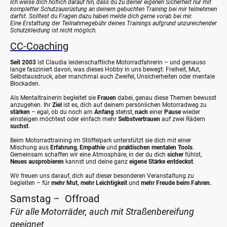
Ich weise dich höflich darauf hin, dass du zu deiner eigenen Sicherheit nur mit
kompletter Schutzausrüstung an deinem gebuchten Training bei mir teilnehmen
darfst. Solltest du Fragen dazu haben melde dich gerne vorab bei mir.
Eine Erstattung der Teilnahmegebühr deines Trainings aufgrund unzureichender
Schutzkleidung ist nicht möglich.
CC-Coaching
Seit
2003
ist Claudia leidenschaftliche Motorradfahrerin – und genauso
lange fasziniert davon, was dieses Hobby in uns bewegt: Freiheit, Mut,
Selbstausdruck, aber manchmal auch Zweifel, Unsicherheiten oder mentale
Blockaden.
Als Mentaltrainerin begleitet sie
Frauen
dabei, genau diese Themen bewusst
anzugehen. Ihr
Ziel
ist es, dich auf deinem persönlichen Motorradweg zu
stärken
– egal, ob du noch am
Anfang
stehst,
nach
einer
Pause
wieder
einsteigen möchtest oder einfach mehr
Selbstvertrauen
auf zwei Rädern
suchst
.
Beim Motorradtraining im Stöffelpark unterstützt sie dich mit einer
Mischung aus
Erfahrung
,
Empathie
und
praktischen
mentalen
Tools
.
Gemeinsam schaffen wir eine Atmosphäre, in der du dich
sicher
fühlst,
Neues ausprobieren
kannst und deine ganz
eigene Stärke entdeckst
.
Wir freuen uns darauf, dich auf dieser besonderen Veranstaltung zu
begleiten – für
mehr Mut, mehr Leichtigkeit
und
mehr Freude beim Fahren.
Samstag – Offroad
Für alle Motorräder, auch mit Straßenbereifung
geeignet