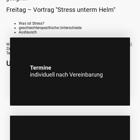
Freitag – Vortrag "Stress unterm Helm"
Was ist Stress?
geschlechterspezifische Unterschiede
Austausch
Wir haben im
Landgasthof zur Quelle
in
Nistertal
(ca.2 km zum Stöffelpark)
Zimmer zur Einzelnutzung reserviert, diese können durch die
Teilnehmerinnen
selbst gebucht
werden (
Selbstzahler
).
Unterkunft
Termine
individuell nach Vereinbarung